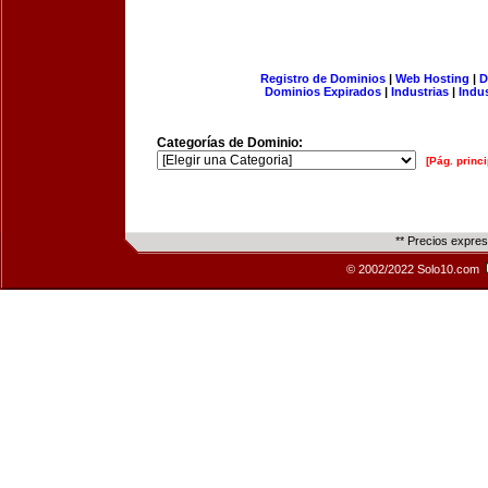
Registro de Dominios
|
Web Hosting
|
D
Dominios Expirados
|
Industrias
|
Indu
Categorías de Dominio:
[Pág. princi
** Precios expre
© 2002/2022 Solo10.com