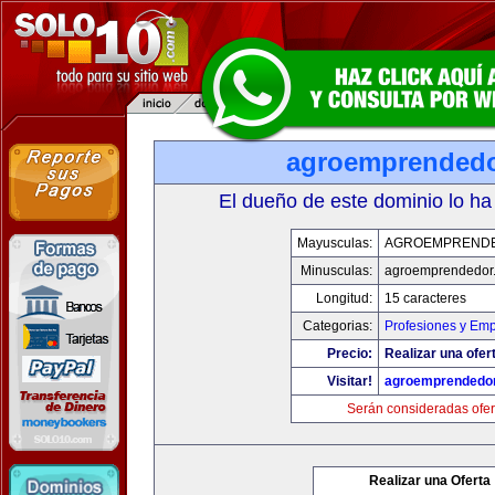
agroemprended
El dueño de este dominio lo ha
Mayusculas:
AGROEMPREND
Minusculas:
agroemprendedor
Longitud:
15 caracteres
Categorias:
Profesiones y Em
Precio:
Realizar una ofer
Visitar!
agroemprendedo
Serán consideradas ofer
Realizar una Oferta