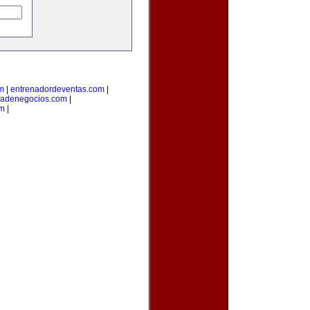
om
|
entrenadordeventas.com
|
iadenegocios.com
|
om
|