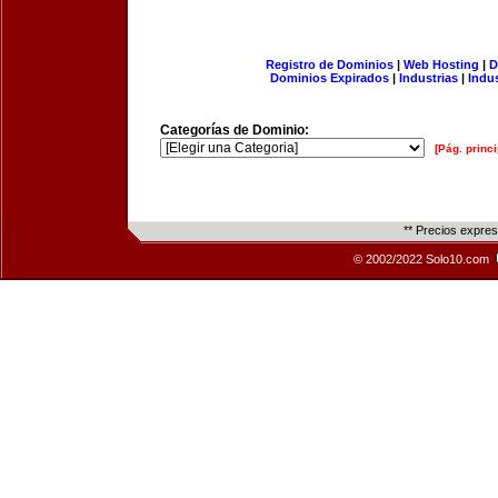
Registro de Dominios
|
Web Hosting
|
D
Dominios Expirados
|
Industrias
|
Indu
Categorías de Dominio:
[Pág. princi
** Precios expre
© 2002/2022 Solo10.com