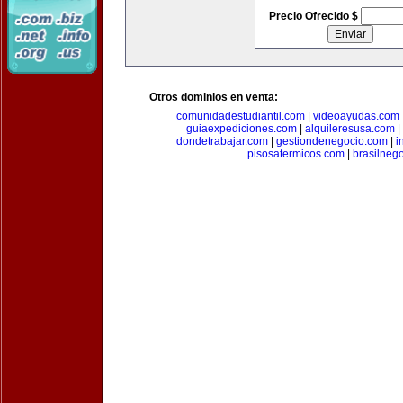
Precio Ofrecido $
Otros dominios en venta:
comunidadestudiantil.com
|
videoayudas.com
guiaexpediciones.com
|
alquileresusa.com
|
dondetrabajar.com
|
gestiondenegocio.com
|
i
pisosatermicos.com
|
brasilneg