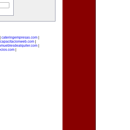
|
cateringempresas.com
|
capacitacionweb.com
|
nmueblesdealquiler.com
|
ocios.com
|