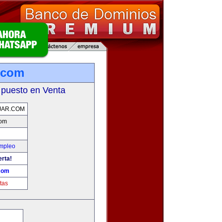
.com
 puesto en Venta
JAR.COM
com
Empleo
erta!
com
tas