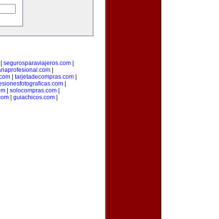
|
segurosparaviajeros.com
|
ariaprofesional.com
|
.com
|
tarjetadecompras.com
|
esionesfotograficas.com
|
om
|
solocompras.com
|
com
|
guiachicos.com
|